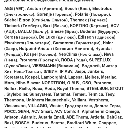
AEG (АЕГ), Ariston (Аристон), Bosch (Бош), Electrolux
(Электролюкс), Gorenje (Горенье), Polaris (Поларис),
Stiebel Eltron (Стибель Эльтон), Thermex (Термекс),
Timberk (Тимберг), Baxi (Бакси), KORTING (Кертинг), ACV
(АЦВ), BALLU (Баллу), Breeze (Бриз), Buderus (Будэрус),
Cerosa (Цероса), De Luxe (Де люкс), Edisson (Эдиссон),
Elsotherm (Эльсотерм), Garanterm (Гаранттерм), Haier
(Хаер), Hotpoint-Ariston (Хотпоинт Аристон), Hyundai
(Хендай), Kospel (Коспел), NeoClima (НэоКлима), Neva
(Нева), Protherm (Протерм), RODA (Рода), SUPERLUX
(СуперЛюкс), VIESSMANN (Виссманн), Водолей, Мистер
Хит, Нева-Транзит, ЭЛВИН, IP ASV, Jaspi, Junkers,
Koreastar, Kospel, Lamborghini, Lapesa, Meibes, Metalac,
Mora, Nibe-Biawar, NORDTRON, O.M.B., OSO, Protherm,
Reflex, Riello, Roca, Roda, Royal Thermo, STEELSUN, STOUT
, Styleboiler, Sunsystem, Tatramat, Termet, Termica, Tesy,
Thermona, Unitherm Haustechnik, Vaillant, Vesttherm,
Viessmann, VILLAGIO, Wester, Гродторгмаш, Дельта Терм,
РОСС, ЭВАН, ACV Smart, ACV Comfort, Alphatherm Omega,
Ariston, Atlantic, Austria Email, ABE Therm, Arderia, BaltGaz,
Baxi, BOSCH, Buderus, Beretta, Bradford White, Chappee,