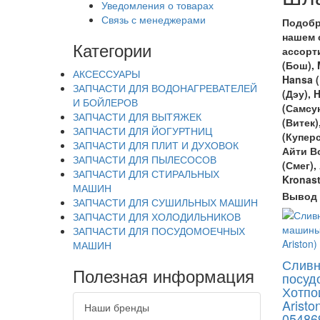
Уведомления о товарах
Связь с менеджерами
Подобр
нашем 
Категории
ассорт
(Бош),
АКСЕССУАРЫ
Hansa
(
ЗАПЧАСТИ ДЛЯ ВОДОНАГРЕВАТЕЛЕЙ
(Дэу),
H
И БОЙЛЕРОВ
(Самсун
ЗАПЧАСТИ ДЛЯ ВЫТЯЖЕК
(Витек)
ЗАПЧАСТИ ДЛЯ ЙОГУРТНИЦ
(Купер
ЗАПЧАСТИ ДЛЯ ПЛИТ И ДУХОВОК
Айти В
ЗАПЧАСТИ ДЛЯ ПЫЛЕСОСОВ
(Смег),
ЗАПЧАСТИ ДЛЯ СТИРАЛЬНЫХ
Kronast
МАШИН
Вывод 
ЗАПЧАСТИ ДЛЯ СУШИЛЬНЫХ МАШИН
ЗАПЧАСТИ ДЛЯ ХОЛОДИЛЬНИКОВ
ЗАПЧАСТИ ДЛЯ ПОСУДОМОЕЧНЫХ
МАШИН
Сливн
Полезная информация
посуд
Хотпои
Aristo
Наши бренды
05486