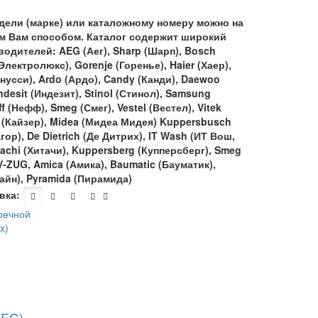
дели (марке) или каталожному номеру можно на
м Вам способом. Каталог содержит широкий
водителей:
AEG
(Аег),
Sharp
(Шарп),
Bosch
Электролюкс),
Gorenje
(Горенье),
Haier
(Хаер),
нусси),
Ardo
(Ардо),
Candy
(Канди),
Daewoo
ndesit
(Индезит),
Stinol
(Стинол),
Samsung
f
(Нефф),
Smeg
(Смег),
Vestel
(Вестел),
Vitek
(Кайзер),
Midea
(Мидеа Мидея)
Kuppersbusch
гор),
De
Dietrich
(Де Дитрих),
IT
Wash
(ИТ Вош,
tachi
(Хитачи),
Kuppersberg
(Купперсберг),
Smeg
V
-
ZUG
,
Amica
(Амика),
Baumatic
(Бауматик),
айн),
Pyramida
(Пирамида)
вка:
AEG)