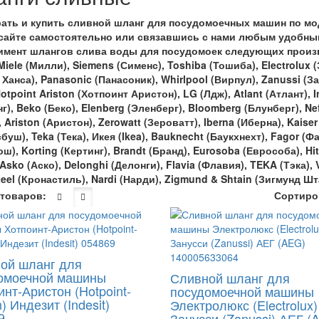
ать и купить сливной шланг для посудомоечных машин по мо
сайте самостоятельно или связавшись с нами любым удобны
имент шлангов слива воды для посудомоек следующих произ
Miele
(Милли),
Siemens
(Сименс),
Toshiba
(Тошиба),
Electrolux
(
 Ханса),
Panasonic
(Панасоник),
Whirlpool
(Вирпул),
Zanussi
(За
otpoint
Ariston
(Хотпоинт Аристон),
LG
(Лдж),
Atlant
(Атлант),
I
г),
Beko
(Беко),
Elenberg
(Эленберг),
Bloomberg
(Блунберг),
Nef
,
Ariston
(Аристон),
Zerowatt
(Зероватт),
Iberna
(Иберна),
Kaiser
сбуш),
Teka
(Тека), Икея (
Ikea
),
Bauknecht
(Баукхнехт),
Fagor
(Фа
ош),
Korting
(Кертинг),
Brandt
(Бранд),
Eurosoba
(Еврособа),
Hi
Asko
(Аско),
Delonghi
(Делонги),
Flavia
(Флавия),
TEKA
(Тэка),
eel
(Кронастиль),
Nardi
(Нарди),
Zigmund
&
Shtain
(Зигмунд Шт
товаров:
Сортиро
ой шланг для
омоечной машины
Сливной шланг для
нт-Аристон (Hotpoint-
посудомоечной машины
n) Индезит (Indesit)
Электролюкс (Electrolux)
9
Занусси (Zanussi) АЕГ (