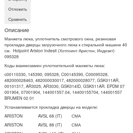
Отложить
Сравнить
Описание
Манжета люка, уплотнитель смотрового окна, резиновая
прокладка дверцы загрузочного люка к стиральной машине 40
см. Hotpoint Ariston Indesit (Хотпоинт Аристон, Индезит)
095328
Коды взаимозамен уплотнительной манжеты люка:
c00110330, 145390, 095328, C00145390, C00095328,
482000028463, 482000030017, 482000028077, GSK011AR,
00101317, AR3025, AR3030, GSK014ID, GSK511AR. EPDM 07
001904, 07001904, 144001557.04, 14400155704, 144001557
BRUMEN 02 01
Устанавливается прокладка дверцы на модели:
ARISTON AVSL 68 (IT) СМА
ARISTON AVSL 88 (IT) СМА